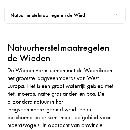
Natuurherstelmaatregelen de Wied
Natuurherstelmaatregelen
N516 Thorbeckeweg
IJsseldijk Zwolle
de Wieden
De gemeente Zaanstad,
Tussen Zwolle en Olst versterkt Boskalis in
De omgeving
gemeente Oostzaan,
opdracht van het Waterschap Drents
waarin gewerkt
De Wieden vormt samen met de Weerribben
Vervoerregio Amsterdam,
Overijsselse Delta de IJsseldijk over een
wordt staat
het grootste laagveenmoeras van West-
Rijkswaterstaat en de
afstand van bijna dertig kilometer. De dijk
daarbij centraal .
Europa. Het is een groot waterrijk gebied met
provincie Noord-Holland
beschermt de bewoners van Salland tegen
Door alle
riet, moeras, natte graslanden en bos. De
willen de doorstroming
water uit de IJssel en tegen overstromingen
betrokkenen op
bijzondere natuur in het
van het verkeer in
vanuit het IJsselmeer bij noordwesterstormen.
de hoogte te
laagveenmoerasgebied wordt beter
Zaandam Zuid verbeteren.
In dit dijkversterkingsproject neemt de natuur
houden en door te
beschermd en er komt meer leefgebied voor
De N516 Thorbeckeweg is
een centrale plek in. Nu de
zorgen dat
moerasvogels. In opdracht van provincie